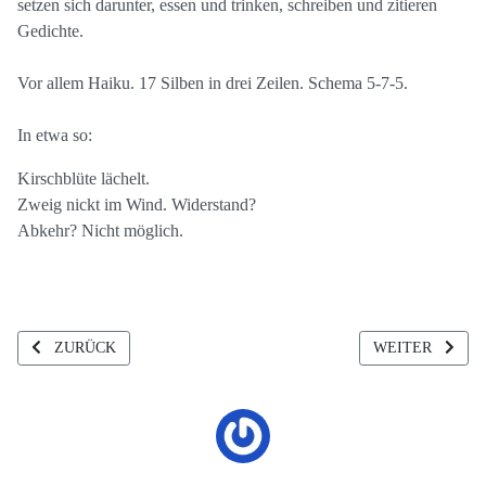
setzen sich darunter, essen und trinken, schreiben und zitieren
Gedichte.
Vor allem Haiku. 17 Silben in drei Zeilen. Schema 5-7-5.
In etwa so:
Kirschblüte lächelt.
Zweig nickt im Wind. Widerstand?
Abkehr? Nicht möglich.
VORHERIGER BEITRAG: SOMMERS ABSICHT
NÄCHSTER BEIT
ZURÜCK
WEITER