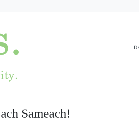
D
sach Sameach!