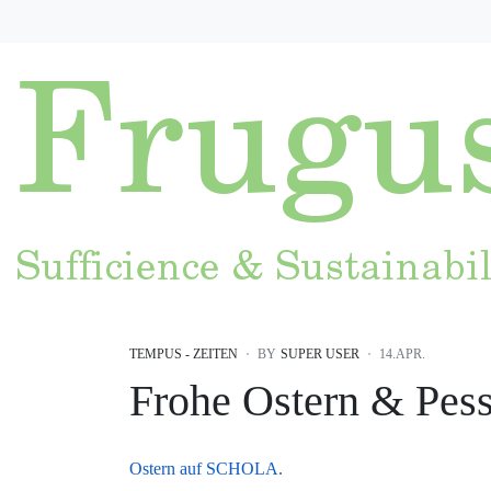
TEMPUS - ZEITEN
BY
SUPER USER
14.APR.
Frohe Ostern & Pes
Ostern auf SCHOLA
.