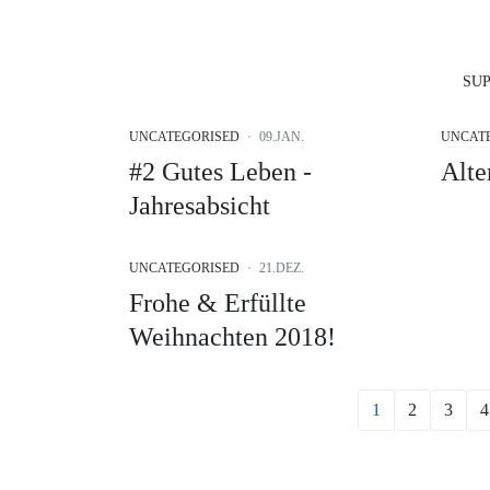
SUP
UNCATEGORISED
09.JAN.
UNCAT
#2 Gutes Leben -
Alte
Jahresabsicht
UNCATEGORISED
21.DEZ.
Frohe & Erfüllte
Weihnachten 2018!
1
2
3
4