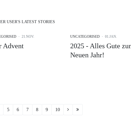
ER USER'S LATEST STORIES
EGORISED
21.NOV.
UNCATEGORISED
01.JAN.
r Advent
2025 - Alles Gute z
Neuen Jahr!
5
6
7
8
9
10