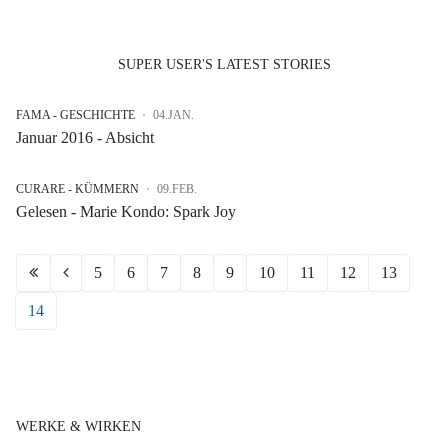
SUPER USER'S LATEST STORIES
FAMA - GESCHICHTE
04.JAN.
Januar 2016 - Absicht
CURARE - KÜMMERN
09.FEB.
Gelesen - Marie Kondo: Spark Joy
5
6
7
8
9
10
11
12
13
14
WERKE & WIRKEN